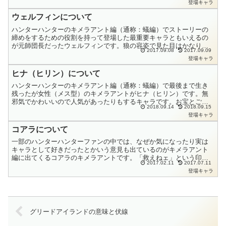
登場キャラ
好...
ウェルフィンについて
ハンターハンターのキメラアント編（通称：蟻編）でストーリーの
締めをするための役割を持って登場した最重要キャラともいえるの
が元師団長だったウェルフィンです。狼の容姿で見た目はかなりか
2017.09.08
2017.09.09
っこいいです。最後まで生き残った師団長の１人です。人間だっ
登場キャラ
た...
ヒナ（ヒリン）について
ハンターハンターのキメラアント編（通称：蟻編）で最後まで生き
残ったが女性（メス型）のキメラアントがヒナ（ヒリン）です。無
邪気でかわいいので人気があったりもするキャラです。お宝とご馳
2018.09.14
2018.09.15
走が大好きなのと、かなり軽い感じのノリも持っているキャラで
登場キャラ
す...
コアラについて
一部のハンターハンターファンの中では、なぜか気になったり実は
キャラとして好きだったとかいう意見も出ているのがキメラアント
編に出てくるコアラのキメラアントです。「救えねェ」という印象
2017.02.11
2017.07.11
に残る台詞（セリフ）を使います。あまり活躍するというキャラ
登場キャラ
で...
グリードアイランドの意味と伏線