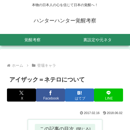
本物の日本人の心を信じて日本の覚醒へ！
ハンターハンター覚醒考察
覚醒考察
裏設定や元ネタ
ホーム
登場キャラ
アイザック＝ネテロについて
X
Facebook
はてブ
LINE
2017.02.16
2018.06.02
この記事の目次