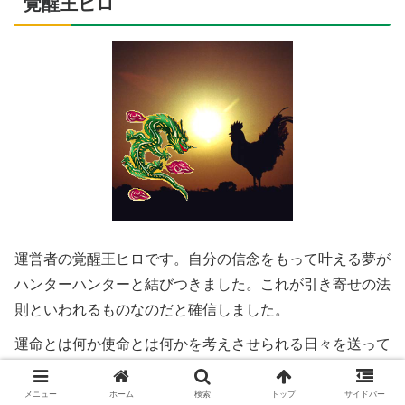
覚醒王ヒロ
運営者の覚醒王ヒロです。自分の信念をもって叶える夢が
ハンターハンターと結びつきました。これが引き寄せの法
則といわれるものなのだと確信しました。
運命とは何か使命とは何かを考えさせられる日々を送って
います。自分の夢を叶えるには日本の覚醒が必要だとわか
り、この考察ブログを立ち上げました。
メニュー
ホーム
検索
トップ
サイドバー