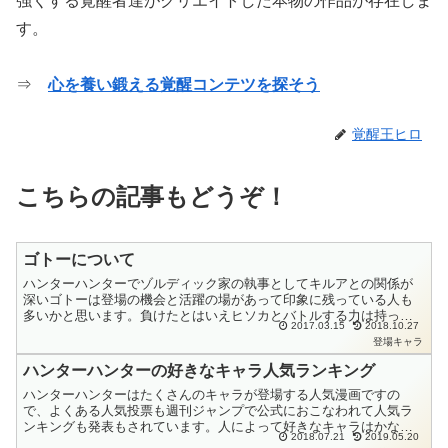
強くする覚醒者達がクリエイトした本物の作品が存在しま
す。
⇒
心を養い鍛える覚醒コンテツを探そう
覚醒王ヒロ
こちらの記事もどうぞ！
ゴトーについて
ハンターハンターでゾルディック家の執事としてキルアとの関係が
深いゴトーは登場の機会と活躍の場があって印象に残っている人も
多いかと思います。負けたとはいえヒソカとバトルする力は持って
2017.03.15
2018.10.27
おり、並みのプロハンター以上の念能力の強さを持っています。
登場キャラ
ク...
ハンターハンターの好きなキャラ人気ランキング
ハンターハンターはたくさんのキャラが登場する人気漫画ですの
で、よくある人気投票も週刊ジャンプで公式におこなわれて人気ラ
ンキングも発表もされています。人によって好きなキャラはかなり
2018.07.21
2019.05.20
分かれるかと思います。共感できるとか、あこがれるとかいろいろ