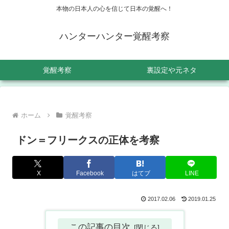
本物の日本人の心を信じて日本の覚醒へ！
ハンターハンター覚醒考察
覚醒考察
裏設定や元ネタ
ホーム
覚醒考察
ドン＝フリークスの正体を考察
X
Facebook
はてブ
LINE
2017.02.06
2019.01.25
この記事の目次