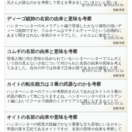
兄さんが誰なのかを考察して答えを導き出していきたいと思いま
2019.03.24
2019.03.30
す。いくつかの説がありますが、なぜカルトは幻影旅団に入団する
覚醒考察
必...
ディーゴ総帥の名前の由来と意味を考察
ハンターハンターのキメラアント編で登場したかなり個性の強いデ
ィーゴ総帥ですが、フルネームはマサドルディーゴという語感的に
あまり聞きなれない名前のキャラでした。メルエムに速攻でぶっ壊
2026.05.09
されたモブキャラですが、実は重要ポジションともいえる裏設定
覚醒考察
が...
コムギの名前の由来と意味を考察
登場人物に何か意味が込められているハンターハンターでコムギと
いう目の見えない少女について付けられた名前の由来や意味を考え
てみました。自分の中では何者で正体が誰であるかの確信した答え
2017.02.21
2017.11.19
が考察として見つけれました。その意味というか答えがコムギと
覚醒考察
い...
カイトの転生能力は３番の武器なのかを考察
ハンターハンターのファンや考察好きの人であればカイトの３番の
武器の能力って気になりますよね。ハンターハンターのキメラアン
ト編においてクールで細身のミステリアスな感じもするカイトです
2017.05.16
2017.07.11
が、ピトーとの戦いに敗れて命を落とし女の子（女のコ）に転生
覚醒考察
し...
オイトの名前の由来や意味を考察
ハンタハンターの暗黒大陸編でかなり重要な立ち居地にいるカキン
帝国の第８王妃であるオイトですが、名前の意味や由来を考察して