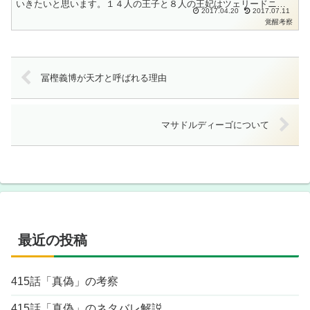
いきたいと思います。１４人の王子と８人の王妃はツェリードニヒ
2017.04.20
2017.07.11
がイエス・キリストがモデルになっているようにかなり西洋や東
覚醒考察
洋...
冨樫義博が天才と呼ばれる理由
マサドルディーゴについて
最近の投稿
415話「真偽」の考察
415話「真偽」のネタバレ解説