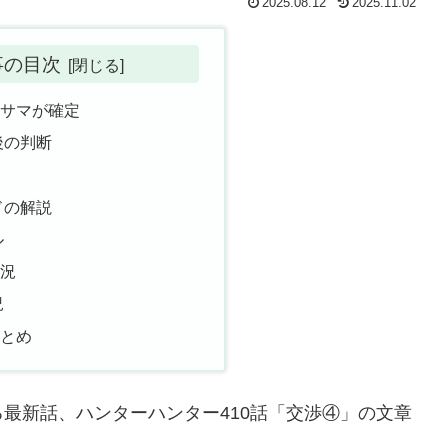
2025.08.12
2025.11.02
事の目次
カサマが確定
後の判断
ドの解説
ル
状況
況
まとめ
最新話、ハンターハンター410話「交渉④」の文章