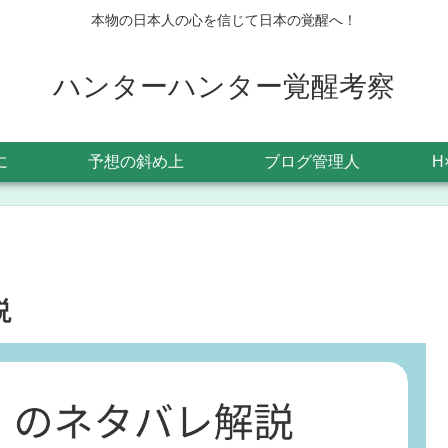
本物の日本人の心を信じて日本の覚醒へ！
ハンターハンター覚醒考察
に
予想の斜め上
ブログ管理人
H
説