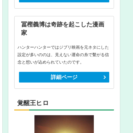
冨樫義博は奇跡を起こした漫画
家
ハンターハンターではジブリ映画を元ネタにした
設定が多いののは、見えない運命の糸で繫がる信
念と想いが込められていたのです。
詳細ページ
覚醒王ヒロ