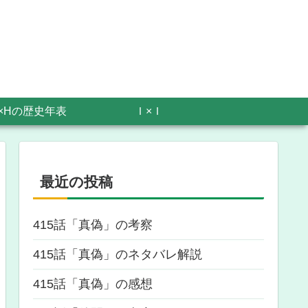
×Hの歴史年表
Ｉ×Ｉ
最近の投稿
415話「真偽」の考察
415話「真偽」のネタバレ解説
415話「真偽」の感想