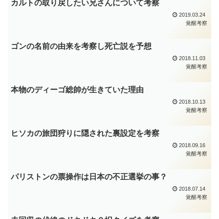
カルトの取り戻したい兄さんについて考察
2019.03.24
覚醒考察
ゴンの名前の由来を考察し死亡説を予想
2018.11.03
覚醒考察
本物のディーゴ総帥が生きていた理由
2018.10.13
覚醒考察
ヒソカの旅団狩りに隠された裏設定を考察
2018.09.16
覚醒考察
パリストンの票操作は日本の不正選挙の事？
2018.07.14
覚醒考察