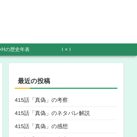
×Hの歴史年表
Ｉ×Ｉ
最近の投稿
415話「真偽」の考察
415話「真偽」のネタバレ解説
415話「真偽」の感想