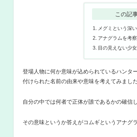
この記
メグミという深
アナグラムを考
目の見えない少
登場人物に何か意味が込められているハンタ
付けられた名前の由来や意味を考えてみまし
自分の中では何者で正体が誰であるかの確信
その意味というか答えがコムギというアナグ