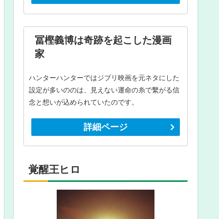
冨樫義博は奇跡を起こした漫画
家
ハンターハンターではジブリ映画を元ネタにした
設定が多いののは、見えない運命の糸で繫がる信
念と想いが込められていたのです。
詳細ページ
覚醒王ヒロ