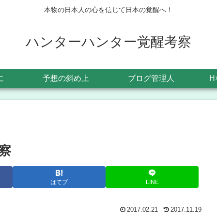
本物の日本人の心を信じて日本の覚醒へ！
ハンターハンター覚醒考察
に
予想の斜め上
ブログ管理人
H
察
はてブ
LINE
2017.02.21
2017.11.19