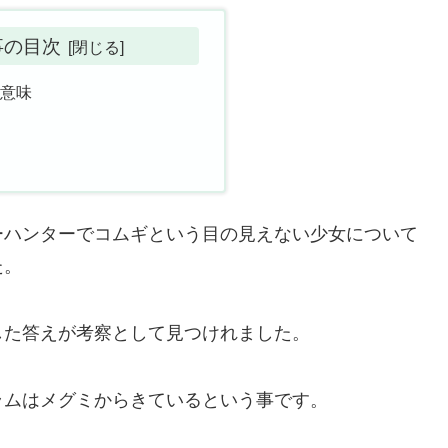
事の目次
い意味
察
女
ーハンターでコムギという目の見えない少女について
た。
した答えが考察として見つけれました。
ラムはメグミからきているという事です。