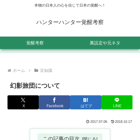
本物の日本人の心を信じて日本の覚醒へ！
ハンターハンター覚醒考察
覚醒考察
裏設定や元ネタ
ホーム
豆知識
幻影旅団について
X
Facebook
はてブ
LINE
2017.07.06
2018.10.17
この記事の目次