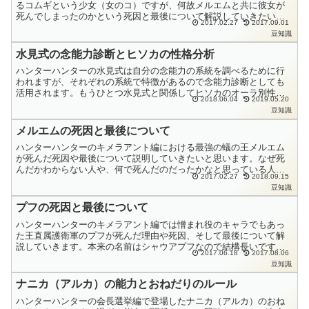
るコムギという少女（女のコ）ですが、何故メルエムと共に彼女が
死んでしまったのかという死因と最後について解説していきたいと
2017.02.27
2017.09.01
思います。原作のコミックを読んでいれば何故コムギが死んでし
豆知識
ま...
水見式の念能力診断とヒソカの性格分析
ハンターハンターの水見式は自分の念能力の系統を調べるために行
われますが、それぞれの系統で特徴があるので念能力診断としても
活用されます。もうひとつ水見式と関係してヒソカのオーラ別性格
2018.06.04
2019.05.20
分析というのもあります。このあたりはキャラの考察に非常に役
豆知識
立...
メルエムの死因と最後について
ハンターハンターのキメラアント編における最強の蟻の王メルエム
が死んだ死因や最後について説明していきたいと思います。なぜ死
んだかわからない人や、何で死んだのだったかなと思っている人や
2017.02.27
2018.09.15
忘れている人もいると思いますので、なるべくわかりやすく説明
豆知識
し...
プフの死因と最後について
ハンターハンターのキメラアント編では憎まれ役のキャラでもあっ
た王直属護衛軍のプフが死んだ理由や死因、そして最後について解
説していきます。本来の名前はシャウアプフなので結構長いです。
2017.06.18
2017.08.06
先にユピーが急に死んでしまってプフも狼狽していたわけです
豆知識
が、...
ナニカ（アルカ）の能力とおねだりのルール
ハンターハンターの会長選挙編で登場したナニカ（アルカ）のおね