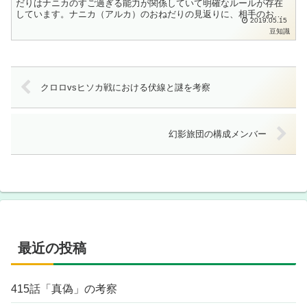
だりはナニカのすご過ぎる能力が関係していて明確なルールが存在
しています。ナニカ（アルカ）のおねだりの見返りに、相手のお願
2019.05.15
いを叶えるというルールが存在します。ナニカの能力は何でもお
豆知識
願...
クロロvsヒソカ戦における伏線と謎を考察
幻影旅団の構成メンバー
最近の投稿
415話「真偽」の考察