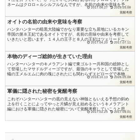
ネームはクロロ＝ルシルフルなんですが、名前の由来や意味を予想
2017.06.27
2019.05.08
して正体やモデルとなっている人物なども考察していきます。見
覚醒考察
た...
オイトの名前の由来や意味を考察
ハンタハンターの暗黒大陸編でかなり重要な立ち居地にいるカキン
帝国の第８王妃であるオイトですが、名前の意味や由来を考察して
いきたいと思います。１４人の王子と８人の王妃はツェリードニヒ
2017.04.20
2017.07.11
がイエス・キリストがモデルになっているようにかなり西洋や東
覚醒考察
洋...
本物のディーゴ総帥が生きていた理由
ハンターハンターのキメラアント編で東ゴルトー共和国の総帥とし
て登場したマサドルディーゴですが、最強のキャラとして登場した
蟻の王メルエムに肉の塊にされたにも関わらずエピローグで本物は
2018.10.13
2026.05.09
生きていました。メルエムに討たれて死んだはずのディーゴ総帥
覚醒考察
は...
軍儀に隠された秘密を覚醒考察
これぞハンターハンターの底の見えない神髄ともいえる予想の斜め
上を行くことによってやっと片鱗が見え始めるというキメラアント
編における軍儀に隠された秘密について覚醒考察していこうと思い
2017.02.25
2017.09.01
ます。軍儀の対局は深い伏線が張られていて、かなりネタバレさ
覚醒考察
れ...