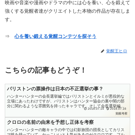
映画や音楽や漫画やドラマの中には心を養い、心を鍛えて
強くする覚醒者達がクリエイトした本物の作品が存在しま
す。
⇒
心を養い鍛える覚醒コンテツを探そう
覚醒王ヒロ
こちらの記事もどうぞ！
パリストンの票操作は日本の不正選挙の事？
ハンターハンターの会長選挙編ではパリストンとイルミが悪役的な
立場にあったわけですが、パリストンはハンター協会の裏や闇の部
分に関わるような雰囲気を持ったキャラです。そして会長選挙編で
2018.07.14
2018.07.16
はパリストンはサインを送って票の操作をしていました。これは
覚醒考察
日...
クロロの名前の由来を予想し正体を考察
ハンターハンターの敵キャラの中では幻影旅団の団長としてカリス
マ性を持っていて、かっこいいと人気があるのがクロロです。フル