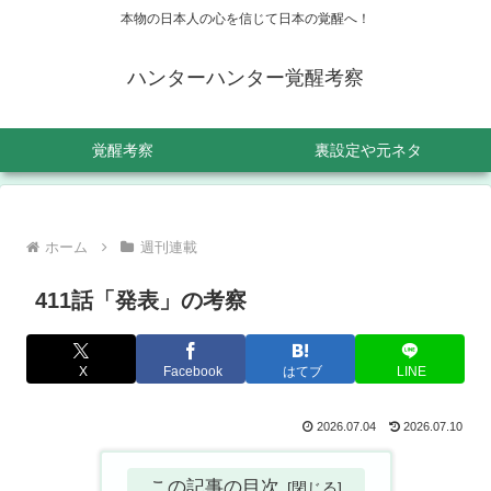
本物の日本人の心を信じて日本の覚醒へ！
ハンターハンター覚醒考察
覚醒考察
裏設定や元ネタ
ホーム
週刊連載
411話「発表」の考察
X
Facebook
はてブ
LINE
2026.07.04
2026.07.10
この記事の目次