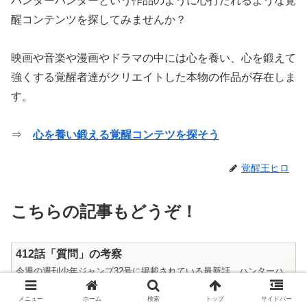
ハンターハンターという作品のように心打たれるような覚
醒コンテンツを探してみませんか？
映画や音楽や漫画やドラマの中には心を養い、心を鍛えて
強くする覚醒者達がクリエイトした本物の作品が存在しま
す。
⇒
心を養い鍛える覚醒コンテツを探そう
覚醒王ヒロ
こちらの記事もどうぞ！
412話「質問」の考察
今週の週刊少年ジャンプ32号に掲載されている最新話、ハンターハ
ンター412話「質問」を読んでみての考察です。HUNTER x
HUNTERの週刊連載をベースにしている軽めの考察と情報アップデ
メニュー
ホーム
検索
トップ
サイドバー
2026.07.11
2026.07.13
ート記事です。ワブル王子に王位継承権がないという発...