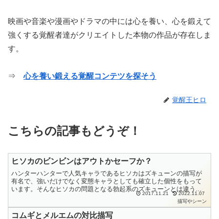
映画や音楽や漫画やドラマの中には心を養い、心を鍛えて
強くする覚醒者達がクリエイトした本物の作品が存在しま
す。
⇒
心を養い鍛える覚醒コンテツを探そう
覚醒王ヒロ
こちらの記事もどうぞ！
ヒソカのビンビンはアウトかセーフか？
ハンターハンターで人気キャラであるヒソカはズキューンの描写が
有名で、強いだけでなく変態キャラとしても確立した個性をもって
います。そんなヒソカの問題となる勃起系のズキューンとは違う衝
2017.11.21
2022.11.07
撃的な描写を見つけてしまったわけです。これはハンターハンタ
描写やシーン
ー...
コムギとメルエムの対比描写