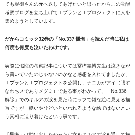
ても親御さんの元へ返してあげたいと思ったからこの覚醒
考察ブログを立ち上げてＩプランとＩプロジェクトに人を
集めようとしています。
だからコミック32巻の「No.337 懺悔」を読んだ時に私は
何度も何度も泣いたわけです。
実際に懺悔の考察記事については冨樫義博先生は泣きなが
ら書いていたのじゃないのかなと感想を入れてましたが、
ＩプランとＩプロジェクトを公開し、ナニカがアイ（眼す
なわちメでありメグミ）である事がわかって、「No.336
解除」でのキルアの涙を見た時にラフで雑な絵に見える描
写ですが、酷いやひどいといわれるような絵ではないとい
う真相に辿り着けたという事です。
「懺悔」は助け出したかった少女をキルアの涙を通して描