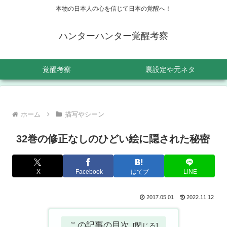
本物の日本人の心を信じて日本の覚醒へ！
ハンターハンター覚醒考察
覚醒考察
裏設定や元ネタ
ホーム
描写やシーン
32巻の修正なしのひどい絵に隠された秘密
X
Facebook
はてブ
LINE
2017.05.01
2022.11.12
この記事の目次