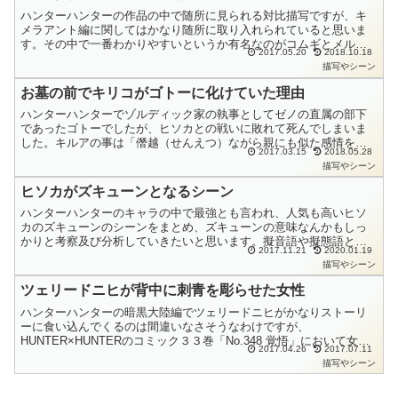
ハンターハンターの作品の中で随所に見られる対比描写ですが、キ
メラアント編に関してはかなり随所に取り入れられていると思いま
す。その中で一番わかりやすいというか有名なのがコムギとメルエ
2017.05.20
2018.10.18
ムの対比描写です。実はこの２人には私の覚醒考察でも解明でき
描写やシーン
て...
お墓の前でキリコがゴトーに化けていた理由
ハンターハンターでゾルディック家の執事としてゼノの直属の部下
であったゴトーでしたが、ヒソカとの戦いに敗れて死んでしまいま
した。キルアの事は「僭越（せんえつ）ながら親にも似た感情を抱
2017.03.15
2018.05.28
いている。」と言っていただけに、キルアとアルカ（ナニカ）を
描写やシーン
ゴ...
ヒソカがズキューンとなるシーン
ハンターハンターのキャラの中で最強とも言われ、人気も高いヒソ
カのズキューンのシーンをまとめ、ズキューンの意味なんかもしっ
かりと考察及び分析していきたいと思います。擬音語や擬態語とし
2017.11.21
2020.01.19
てはズギューン、ズキィィン、ズキュウウゥゥンです。このヒソ
描写やシーン
カ...
ツェリードニヒが背中に刺青を彫らせた女性
ハンターハンターの暗黒大陸編でツェリードニヒがかなりストーリ
ーに食い込んでくるのは間違いなさそうなわけですが、
HUNTER×HUNTERのコミック３３巻「No.348 覚悟」において女性
2017.04.26
2017.07.11
が背中に刺青（いれずみ）を彫られているシーンがあります...
描写やシーン