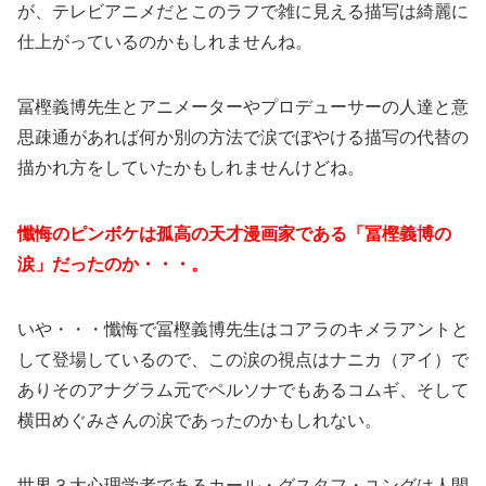
が、テレビアニメだとこのラフで雑に見える描写は綺麗に
仕上がっているのかもしれませんね。
冨樫義博先生とアニメーターやプロデューサーの人達と意
思疎通があれば何か別の方法で涙でぼやける描写の代替の
描かれ方をしていたかもしれませんけどね。
懺悔のピンボケは孤高の天才漫画家である「冨樫義博の
涙」だったのか・・・。
いや・・・懺悔で冨樫義博先生はコアラのキメラアントと
して登場しているので、この涙の視点はナニカ（アイ）で
ありそのアナグラム元でペルソナでもあるコムギ、そして
横田めぐみさんの涙であったのかもしれない。
世界３大心理学者であるカール・グスタフ・ユングは人間