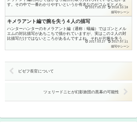
す。その中で一番わかりやすいというか有名なのがコムギとメルエ
2017.05.20
2018.10.18
ムの対比描写です。実はこの２人には私の覚醒考察でも解明でき
描写やシーン
て...
キメラアント編で腕を失う４人の描写
ハンターハンターのキメラアント編（通称：蟻編）ではゴンとメル
エムの対比描写があちこちで描かれていますが、実はこの２人の対
比描写だけではないところがあるんですよね。それが片腕を失うと
2017.03.27
2017.07.11
いうシーンなんですが実はキメラアント編においては４人の登場
描写やシーン
キ...
ビゼフ長官について
ツェリードニヒが幻影旅団の黒幕の可能性