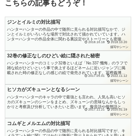
こちらの記事もどうぞ！
ジンとイルミの対比描写
ハンターハンターの作品の中で随所に見られる対比描写なかで、ジ
ンとイルミがいろいろな場所で対比されて描かれていています。ハ
ンターハンターの作品全体に関わる裏設定やストーリーとも密接に
2018.10.18
2018.10.20
関係しています。深読みしている考察ファンにとってゾクッとく
描写やシーン
る...
32巻の修正なしのひどい絵に隠された秘密
ハンターハンターのコミック32巻といえば「No.337 懺悔」のラフで
雑な絵がひどいという事で炎上するほどネームに近いジャンプに掲
載された時の修正なしの感じの絵で発売されています。冨樫義博先
2017.05.01
2022.11.12
生は手抜きのいいかげんな漫画家なのか、神を超えた天...
描写やシーン
ヒソカがズキューンとなるシーン
ハンターハンターのキャラの中で最強とも言われ、人気も高いヒソ
カのズキューンのシーンをまとめ、ズキューンの意味なんかもしっ
かりと考察及び分析していきたいと思います。擬音語や擬態語とし
2017.11.21
2020.01.19
てはズギューン、ズキィィン、ズキュウウゥゥンです。このヒソ
描写やシーン
カ...
コムギとメルエムの対比描写
ハンターハンターの作品の中で随所に見られる対比描写ですが、キ
メラアント編に関してはかなり随所に取り入れられていると思いま