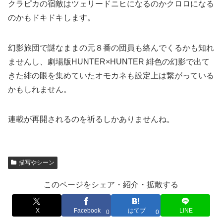
クラピカの宿敵はツェリードニヒになるのかクロロになる
のかもドキドキします。
幻影旅団で謎なままの元８番の団員も絡んでくるかも知れ
ませんし、劇場版HUNTER×HUNTER 緋色の幻影で出て
きた緋の眼を集めていたオモカネも設定上は繋がっている
かもしれません。
連載が再開されるのを祈るしかありませんね。
描写やシーン
このページをシェア・紹介・拡散する
X
Facebook
はてブ
LINE
0
0