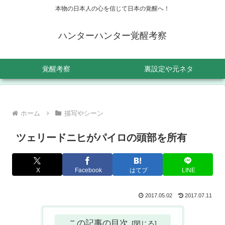
本物の日本人の心を信じて日本の覚醒へ！
ハンターハンター覚醒考察
覚醒考察
裏設定や元ネタ
ホーム
描写やシーン
ツェリードニヒがパイロの頭部を所有
X
Facebook
はてブ
LINE
2017.05.02
2017.07.11
この記事の目次